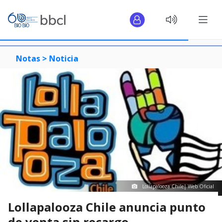
Notas >
Noticia
Lollapalooza Chile| Web Oficial
Lollapalooza Chile anuncia punto
de venta sin recargo