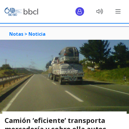
Notas >
Noticia
Camión ‘eficiente’ transporta
mercadería y sobre ella autos