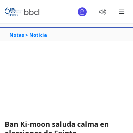
Notas >
Noticia
Ban Ki-moon saluda calma en
elecciones de Egipto