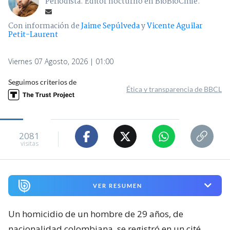
Periodista. Editor nocturno en BioBioChile.
Con información de
Jaime Sepúlveda
y
Vicente Aguilar
Petit-Laurent
Viernes 07 Agosto, 2026 | 01:00
Seguimos criterios de
Ética y transparencia de BBCL
2081
visitas
VER RESUMEN
Un homicidio de un hombre de 29 años, de
nacionalidad colombiana, se registró en un cité