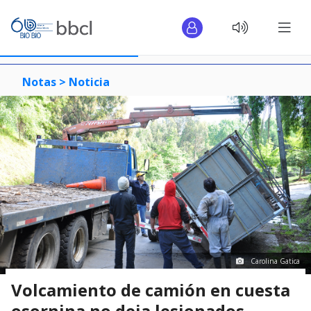
Notas >
Noticia
Carolina Gatica
Volcamiento de camión en cuesta
osornina no deja lesionados