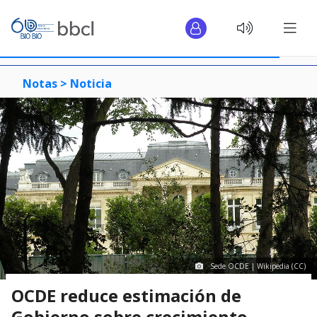
Notas >
Noticia
Sede OCDE | Wikipedia (CC)
OCDE reduce estimación de
Gobierno sobre crecimiento