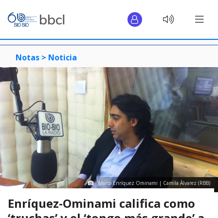
Notas >
Noticia
Marco Enríquez Ominami | Camila Álvarez (RBB)
Enríquez-Ominami califica como
‘truchas’ y el ‘tongo más grande’ a