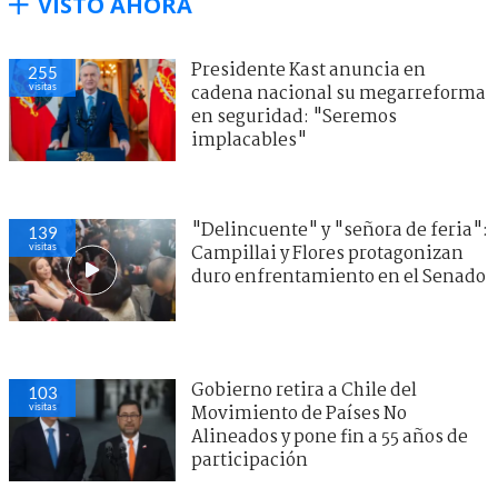
VISTO AHORA
Presidente Kast anuncia en
256
visitas
cadena nacional su megarreforma
en seguridad: "Seremos
implacables"
"Delincuente" y "señora de feria":
138
visitas
Campillai y Flores protagonizan
duro enfrentamiento en el Senado
Gobierno retira a Chile del
94
visitas
Movimiento de Países No
Alineados y pone fin a 55 años de
participación