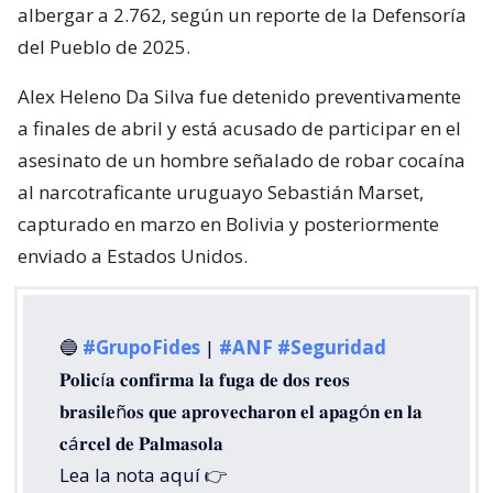
albergar a 2.762, según un reporte de la Defensoría
del Pueblo de 2025.
Alex Heleno Da Silva fue detenido preventivamente
a finales de abril y está acusado de participar en el
asesinato de un hombre señalado de robar cocaína
al narcotraficante uruguayo Sebastián Marset,
capturado en marzo en Bolivia y posteriormente
enviado a Estados Unidos.
🔵
#GrupoFides
|
#ANF
#Seguridad
𝐏𝐨𝐥𝐢𝐜í𝐚 𝐜𝐨𝐧𝐟𝐢𝐫𝐦𝐚 𝐥𝐚 𝐟𝐮𝐠𝐚 𝐝𝐞 𝐝𝐨𝐬 𝐫𝐞𝐨𝐬
𝐛𝐫𝐚𝐬𝐢𝐥𝐞ñ𝐨𝐬 𝐪𝐮𝐞 𝐚𝐩𝐫𝐨𝐯𝐞𝐜𝐡𝐚𝐫𝐨𝐧 𝐞𝐥 𝐚𝐩𝐚𝐠ó𝐧 𝐞𝐧 𝐥𝐚
𝐜á𝐫𝐜𝐞𝐥 𝐝𝐞 𝐏𝐚𝐥𝐦𝐚𝐬𝐨𝐥𝐚
Lea la nota aquí 👉