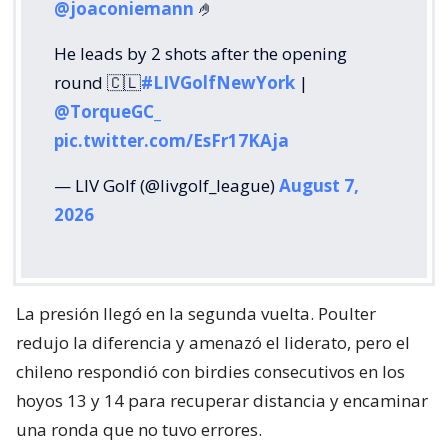
@joaconiemann
🤌
He leads by 2 shots after the opening
round 🇨🇱
#LIVGolfNewYork
|
@TorqueGC_
pic.twitter.com/EsFr17KAja
— LIV Golf (@livgolf_league)
August 7,
2026
La presión llegó en la segunda vuelta. Poulter
redujo la diferencia y amenazó el liderato, pero el
chileno respondió con birdies consecutivos en los
hoyos 13 y 14 para recuperar distancia y encaminar
una ronda que no tuvo errores.