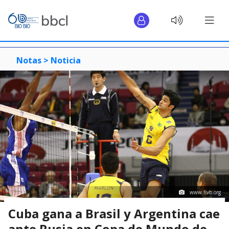
Notas >
Noticia
www.fivb.org
Cuba gana a Brasil y Argentina cae
ante Rusia en Copa de Mundo de