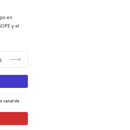
upo en
GOPE y el
s
o canal de