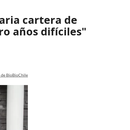
aria cartera de
o años difíciles"
a de BioBioChile