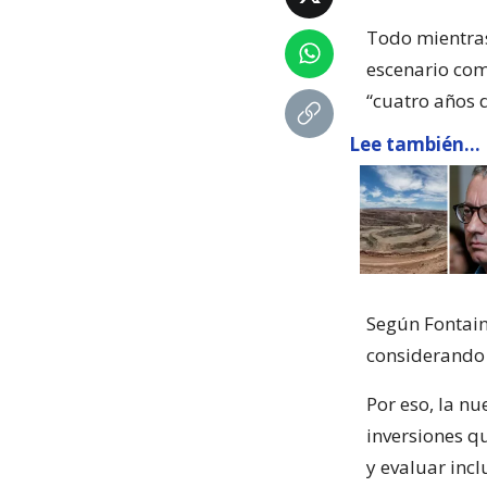
Todo mientra
escenario com
“cuatro años d
Lee también...
Según Fontain
considerando 
Por eso, la n
inversiones q
y evaluar incl