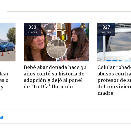
333
327
visitas
visitas
Bebé abandonada hace 32
Celular robad
lcar
años contó su historia de
abusos contra
as o
adopción y dejó al panel
profesor de s
 y
de ’Tu Día’ llorando
del convivien
madre
ia