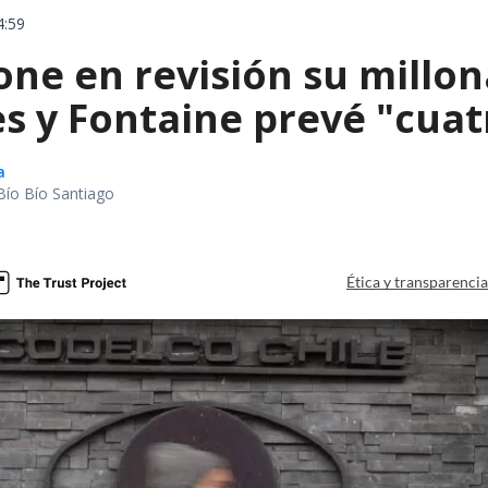
4:59
ne en revisión su millon
s y Fontaine prevé "cuatr
a
Bío Bío Santiago
Ética y transparenci