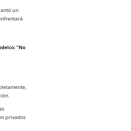
antó un
enfrentará
odelco: "No
mpletamente,
ión.
as
con privados