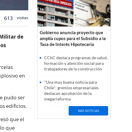
613
visitas
Gobierno anuncia proyecto que
Militar de
amplía cupos para el Subsidio a la
Tasa de Interés Hipotecaria
ños
CChC destaca programas de salud,
formación y atención social para
rcelas
trabajadores de la construcción
xplosivo en
"Una muy buena noticia para
Chile": gremios empresariales
destacan aprobación de la
ue pudo ser
megarreforma
s edificios.
MÁS NOTICIAS
resó que el
 lo que