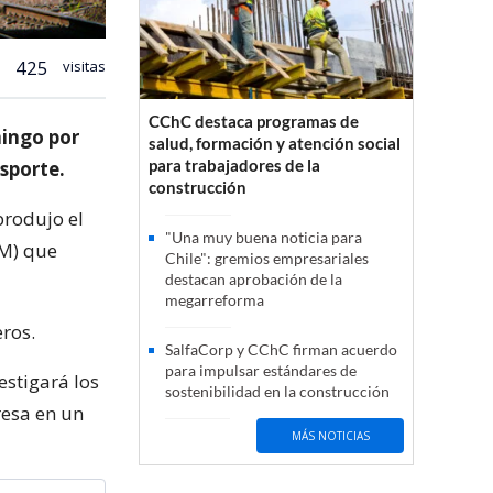
425
visitas
CChC destaca programas de
mingo por
salud, formación y atención social
para trabajadores de la
sporte.
construcción
produjo el
"Una muy buena noticia para
TM) que
Chile": gremios empresariales
destacan aprobación de la
megarreforma
ros.
SalfaCorp y CChC firman acuerdo
para impulsar estándares de
estigará los
sostenibilidad en la construcción
resa en un
MÁS NOTICIAS