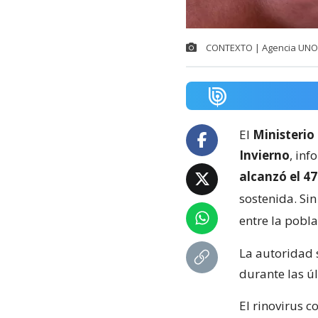
CONTEXTO | Agencia UNO
El
Ministerio
Invierno
, in
alcanzó el 4
sostenida. Sin
entre la pobl
La autoridad s
durante las ú
El rinovirus c