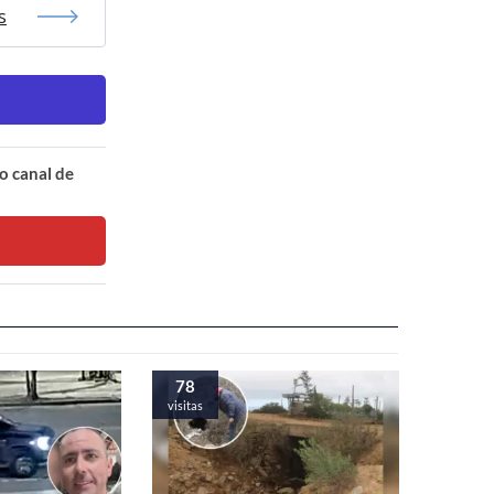
s
o canal de
78
visitas