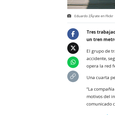
Eduardo ZÃ¡rate en Flickr
Tres trabajad
un tren metr
El grupo de t
accidente, se
opera la red f
Una cuarta pe
“La compañía e
motivos del i
comunicado ci