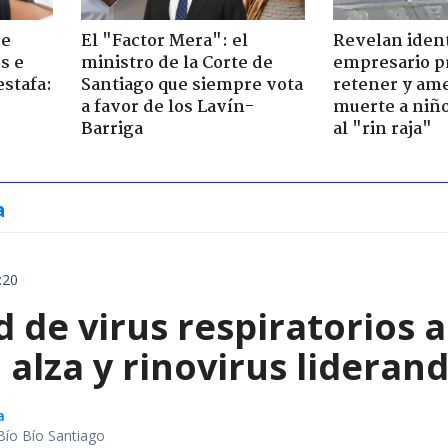
de
El "Factor Mera": el
Revelan iden
s e
ministro de la Corte de
empresario p
estafa:
Santiago que siempre vota
retener y am
a favor de los Lavín-
muerte a niño
Barriga
al "rin raja"
a
:20
d de virus respiratorios 
l alza y rinovirus lideran
a
Bío Bío Santiago