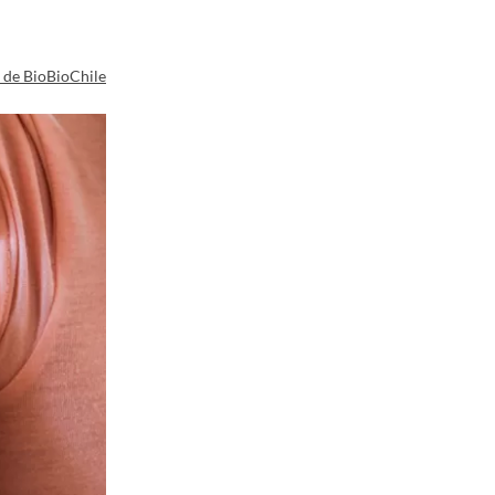
a de BioBioChile