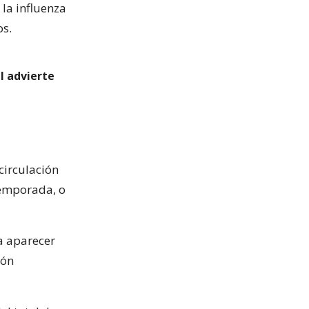
y la influenza
os.
al advierte
-circulación
temporada, o
a aparecer
ión