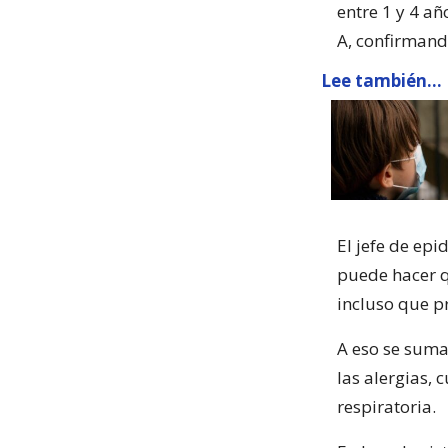
entre 1 y 4 año
A, confirmando
Lee también...
El jefe de epi
puede hacer q
incluso que p
A eso se suma
las alergias,
respiratoria.