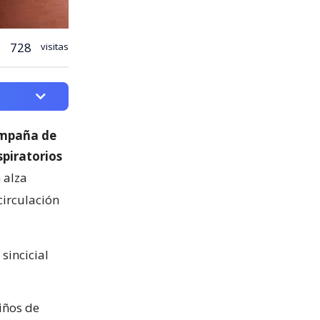
728
visitas
ampaña de
spiratorios
 alza
circulación
sincicial
iños de