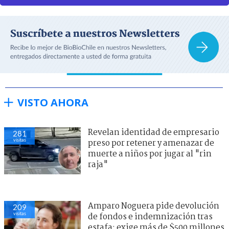
VISTO AHORA
Revelan identidad de empresario
281
visitas
preso por retener y amenazar de
muerte a niños por jugar al "rin
raja"
Amparo Noguera pide devolución
209
visitas
de fondos e indemnización tras
estafa: exige más de $500 millones