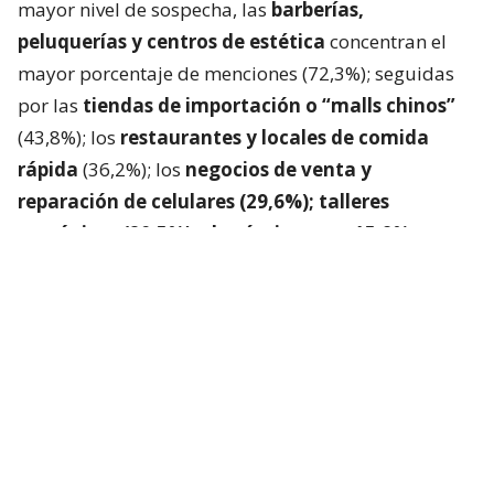
mayor nivel de sospecha, las
barberías,
peluquerías y centros de estética
concentran el
mayor porcentaje de menciones (72,3%); seguidas
por las
tiendas de importación o “malls chinos”
(43,8%); los
restaurantes y locales de comida
rápida
(36,2%); los
negocios de venta y
reparación de celulares (29,6%); talleres
mecánicos (20,5%) y las ópticas con 15,9%.
Plataforma para denunciar negocios
de funcionamiento irregular
La CNC y el SII lanzaron
“Sin Fachadas”
, plataforma
que permitirá denunciar anónimamente
establecimientos cuyo funcionamiento genere
sospechas de irregularidades.