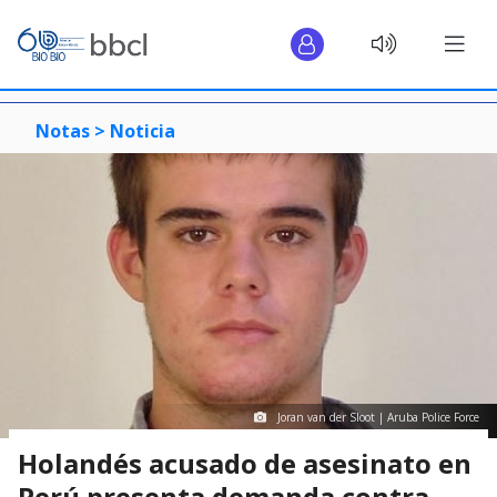
Notas >
Noticia
Joran van der Sloot | Aruba Police Force
Holandés acusado de asesinato en
Perú presenta demanda contra