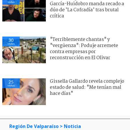
visitas
García-Huidobro manda recado a
dúo de ’La Cofradía’ tras brutal
crítica
"Terriblemente chantas" y
30
visitas
"vergüenza": Poduje arremete
contra empresas por
reconstrucción en El Olivar
Gissella Gallardo revela complejo
25
visitas
estado de salud: "Me tenían mal
hace días"
Región De Valparaíso
> Noticia