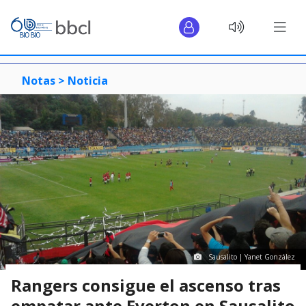
Notas >
Noticia
Sausalito | Yanet González
Rangers consigue el ascenso tras
empatar ante Everton en Sausalito