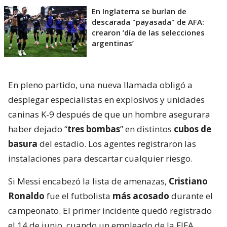
En Inglaterra se burlan de
descarada "payasada" de AFA:
crearon ’día de las selecciones
argentinas’
En pleno partido, una nueva llamada obligó a
desplegar especialistas en explosivos y unidades
caninas K-9 después de que un hombre asegurara
haber dejado “
tres bombas
” en distintos
cubos de
basura
del estadio. Los agentes registraron las
instalaciones para descartar cualquier riesgo.
Si Messi encabezó la lista de amenazas,
Cristiano
Ronaldo
fue el futbolista
más acosado
durante el
campeonato. El primer incidente quedó registrado
el 14 de junio, cuando un empleado de la FIFA