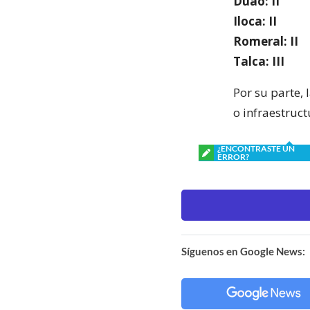
Duao: II
Iloca: II
Romeral: II
Talca: III
Por su parte, 
o infraestruc
¿ENCONTRASTE UN
ERROR?
Síguenos en Google News: