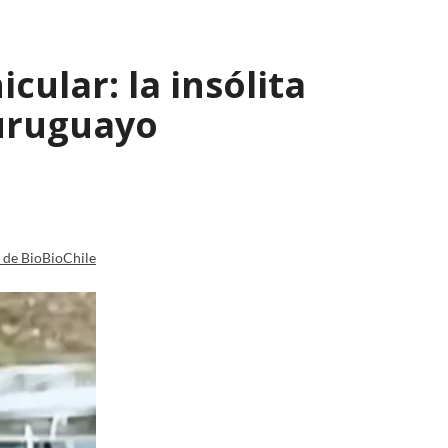
ular: la insólita
 uruguayo
a de BioBioChile