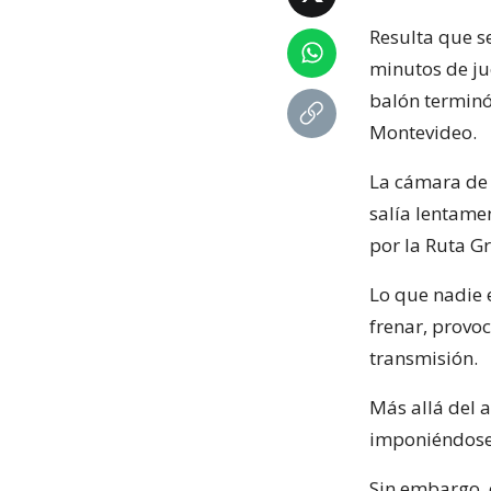
Resulta que s
minutos de ju
balón terminó
Montevideo.
La cámara de 
salía lentame
por la Ruta Gr
Lo que nadie e
frenar, provo
transmisión.
Más allá del 
imponiéndose
Sin embargo, 