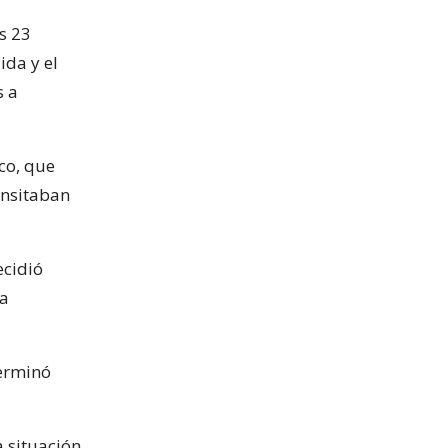
s 23
ida y el
s a
co, que
ansitaban
ecidió
la
terminó
a situación