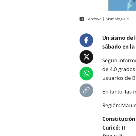
Archivo | Sismología.cl
Un sismo de 
sábado en la 
Según informó
de 4.0 grados
usuarios de Bí
En tanto, las 
Región: Maul
Constitución:
Curicó: II