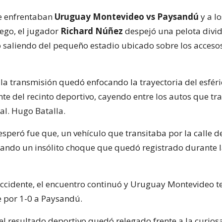
e enfrentaban
Uruguay Montevideo vs Paysandú
y a lo
ego, el jugador
Richard Núñez
despejó una pelota divid
 saliendo del pequeño estadio ubicado sobre los acceso
la transmisión quedó enfocando la trayectoria del esféri
nte del recinto deportivo, cayendo entre los autos que tr
al. Hugo Batalla.
speró fue que, un vehículo que transitaba por la calle d
cando un insólito choque que quedó registrado durante 
accidente, el encuentro continuó y Uruguay Montevideo 
 por 1-0 a Paysandú.
el resultado deportivo quedó relegado frente a la curios