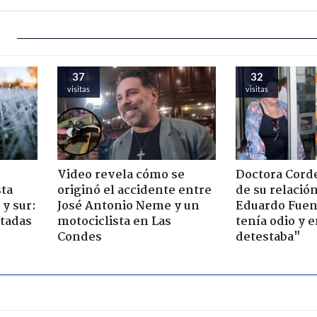
37
32
visitas
visitas
Video revela cómo se
Doctora Corde
sta
originó el accidente entre
de su relació
y sur:
José Antonio Neme y un
Eduardo Fuen
ctadas
motociclista en Las
tenía odio y 
Condes
detestaba"