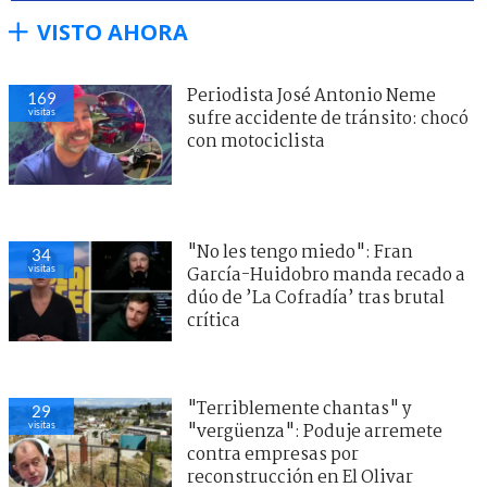
VISTO AHORA
Periodista José Antonio Neme
169
visitas
sufre accidente de tránsito: chocó
con motociclista
"No les tengo miedo": Fran
34
visitas
García-Huidobro manda recado a
dúo de ’La Cofradía’ tras brutal
crítica
"Terriblemente chantas" y
29
visitas
"vergüenza": Poduje arremete
contra empresas por
reconstrucción en El Olivar