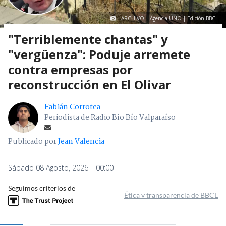
ARCHIVO | Agencia UNO | Edición BBCL
"Terriblemente chantas" y
"vergüenza": Poduje arremete
contra empresas por
reconstrucción en El Olivar
Fabián Corrotea
Periodista de Radio Bío Bío Valparaíso
Publicado por
Jean Valencia
Sábado 08 Agosto, 2026 | 00:00
Seguimos criterios de
Ética y transparencia de BBCL