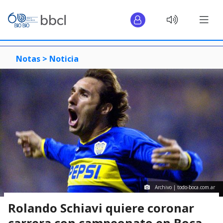
Notas >
Noticia
Archivo | todo-boca.com.ar
Rolando Schiavi quiere coronar
carrera con campeonato en Boca