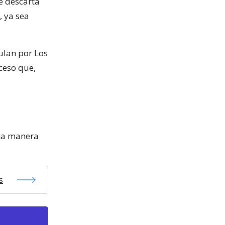
se descarta
, ya sea
ulan por Los
ceso que,
una manera
s