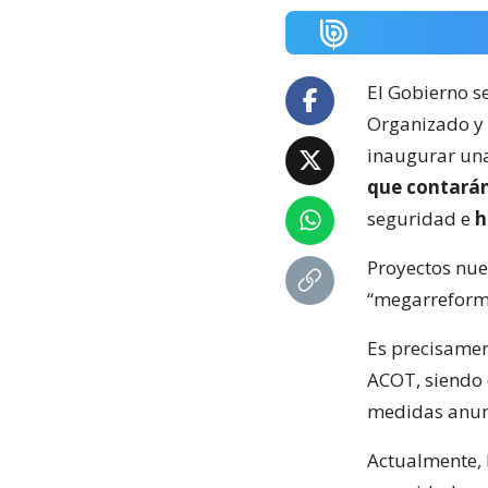
El Gobierno s
Organizado y 
inaugurar una
que contarán
seguridad e
h
Proyectos nuev
“megarreform
Es precisamen
ACOT, siendo e
medidas anun
Actualmente, 