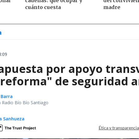
onal
cadenas: qué ocupar y
del convivien
cuánto cuesta
madre
a
8:09
apuesta por apoyo trans
reforma" de seguridad an
 Barra
ca Radio Bío Bío Santiago
ga Sanhueza
Ética y transparenci