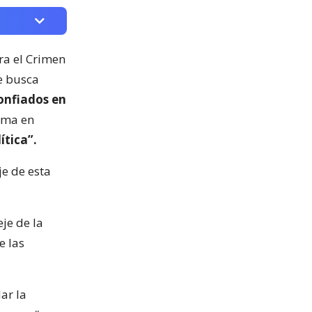
ra el Crimen
e busca
onfiados en
rma en
ítica”.
je de esta
je de la
e las
ar la