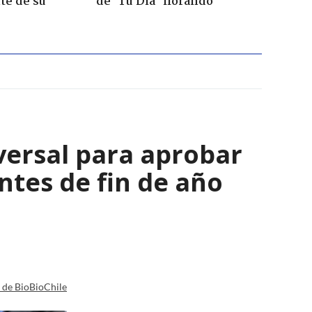
te de su
de ’Tu Día’ llorando
versal para aprobar
tes de fin de año
a de BioBioChile