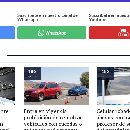
Suscríbete en nuestro canal de
Suscríbete en nuestr
Whatsapp:
Youtube:
186
182
visitas
visitas
ente
Entra en vigencia
Celular robad
or
prohibición de remolcar
abusos contra
ón
vehículos con cuerdas o
profesor de s