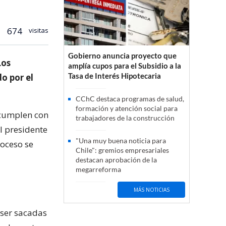
674
visitas
Gobierno anuncia proyecto que
Los
amplía cupos para el Subsidio a la
Tasa de Interés Hipotecaria
o por el
CChC destaca programas de salud,
formación y atención social para
 cumplen con
trabajadores de la construcción
l presidente
"Una muy buena noticia para
roceso se
Chile": gremios empresariales
destacan aprobación de la
megarreforma
MÁS NOTICIAS
 ser sacadas