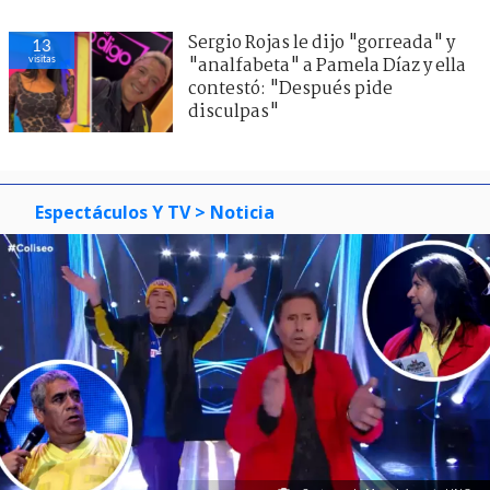
Sergio Rojas le dijo "gorreada" y
13
visitas
"analfabeta" a Pamela Díaz y ella
contestó: "Después pide
disculpas"
Espectáculos Y TV
> Noticia