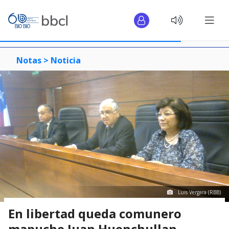
Notas >
Noticia
Luis Vergara (RBB)
En libertad queda comunero
mapuche Juan Huenchullan