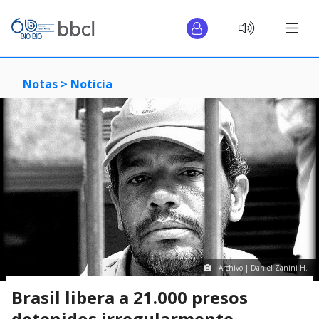
Notas >
Noticia
Archivo | Daniel Zanini H.
Brasil libera a 21.000 presos
detenidos irregularmente