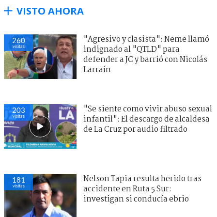
VISTO AHORA
"Agresivo y clasista": Neme llamó
260
visitas
indignado al "QTLD" para
defender a JC y barrió con Nicolás
Larraín
"Se siente como vivir abuso sexual
203
visitas
infantil": El descargo de alcaldesa
de La Cruz por audio filtrado
Nelson Tapia resulta herido tras
181
visitas
accidente en Ruta 5 Sur:
investigan si conducía ebrio