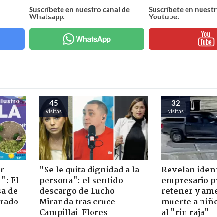
Suscríbete en nuestro canal de
Suscríbete en nuestr
Whatsapp:
Youtube:
45
32
visitas
visitas
ir
"Se le quita dignidad a la
Revelan iden
": El
persona": el sentido
empresario p
sa de
descargo de Lucho
retener y am
trado
Miranda tras cruce
muerte a niño
Campillai-Flores
al "rin raja"