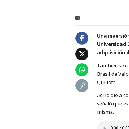
Una inversión
Universidad C
adquisición d
También se con
Brasil de Val
Quillota.
Así lo dio a c
señaló que es
misma.