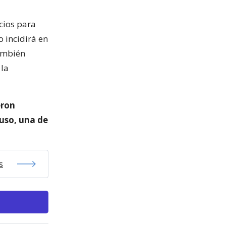
cios para
o incidirá en
también
 la
eron
luso, una de
s