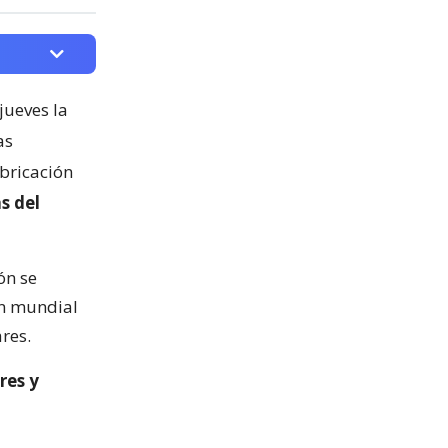
jueves la
as
abricación
s del
ón se
ón mundial
res.
res y