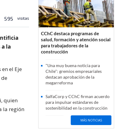
595
visitas
CChC destaca programas de
ntificia
salud, formación y atención social
para trabajadores de la
 a la
construcción
"Una muy buena noticia para
 en el Eje
Chile": gremios empresariales
d de
destacan aprobación de la
megarreforma
SalfaCorp y CChC firman acuerdo
i, quien
para impulsar estándares de
sostenibilidad en la construcción
 la región
MÁS NOTICIAS