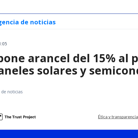
gencia de noticias
1:05
ne arancel del 15% al pol
paneles solares y semico
 de noticias
a
Ética y transparenci