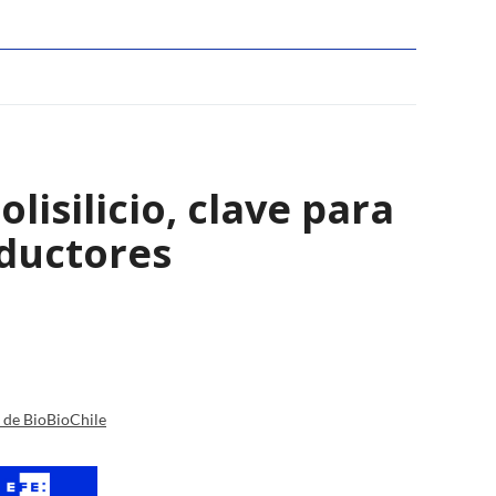
isilicio, clave para
nductores
a de BioBioChile