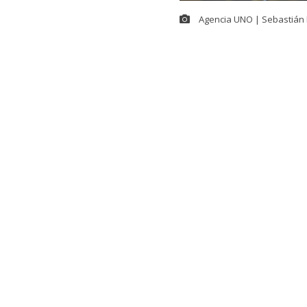
Agencia UNO | Sebastián 
En el contexto
Seguridad,
Ma
Kast
se refiri
(ACOT). El ma
social X.
El presidente 
despliegue. “
Espinoza, al 
Seguridad de 
formación de f