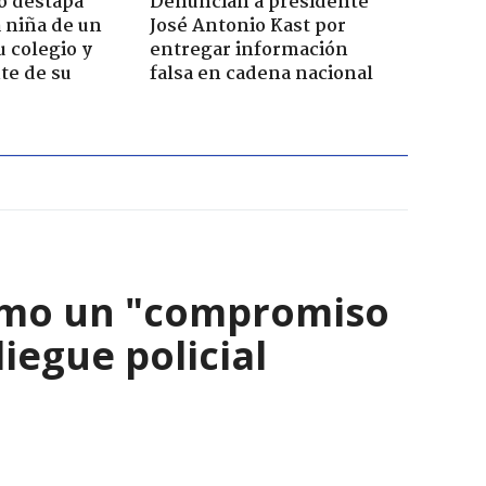
o destapa
Denuncian a presidente
 niña de un
José Antonio Kast por
u colegio y
entregar información
te de su
falsa en cadena nacional
como un "compromiso
iegue policial