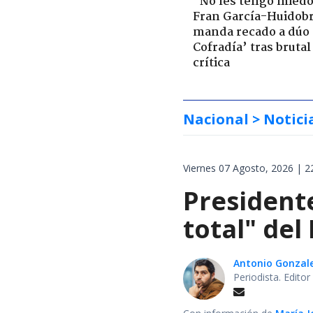
"No les tengo miedo
Fran García-Huidob
manda recado a dúo 
Cofradía’ tras brutal
crítica
Nacional
> Notici
Viernes 07 Agosto, 2026 | 2
President
total" del
Antonio Gonzal
Periodista. Edito