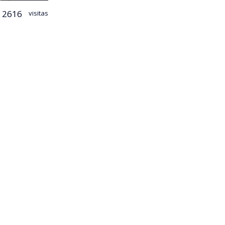
2616
visitas
 ministro de
Antonio
rismo
 en la red
e detalló el
lde Eduardo
Orden y
zamos la