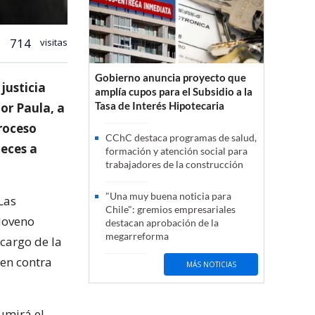
714
visitas
Gobierno anuncia proyecto que
 justicia
amplía cupos para el Subsidio a la
Tasa de Interés Hipotecaria
or Paula, a
roceso
CChC destaca programas de salud,
ueces a
formación y atención social para
trabajadores de la construcción
"Una muy buena noticia para
Las
Chile": gremios empresariales
Noveno
destacan aprobación de la
megarreforma
cargo de la
 en contra
MÁS NOTICIAS
umirá el