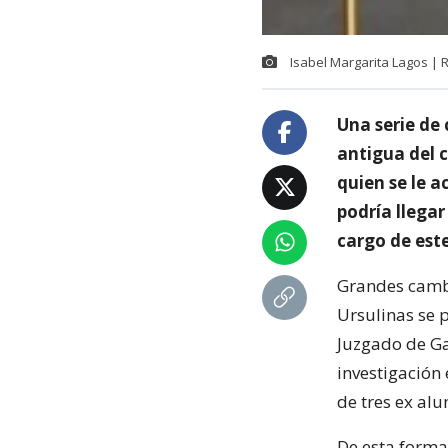
Isabel Margarita Lagos | 
Una serie de 
antigua del 
quien se le 
podría llegar
cargo de este
Grandes cambi
Ursulinas se 
Juzgado de Ga
investigación
de tres ex al
De esta forma