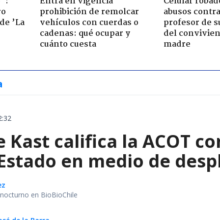
":
Entra en vigencia
Celular robad
ro
prohibición de remolcar
abusos contra
de ’La
vehículos con cuerdas o
profesor de s
cadenas: qué ocupar y
del convivien
cuánto cuesta
madre
a
2:32
e Kast califica la ACOT 
 Estado en medio de despl
ez
r nocturno en BioBioChile