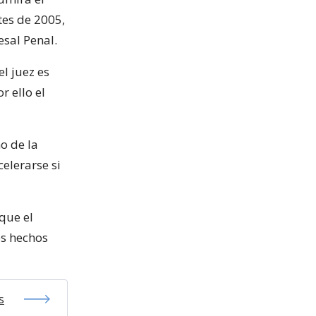
tes de 2005,
sal Penal.
el juez es
r ello el
o de la
elerarse si
que el
os hechos
s