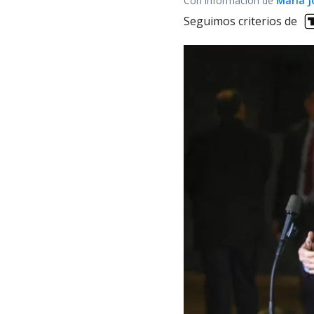
Con información de
María J
Seguimos criterios de