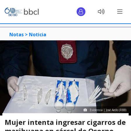
Notas >
Noticia
Evidencia | José Aedo (RBB)
Mujer intenta ingresar cigarros de
marihuana en cárcel de Osorno