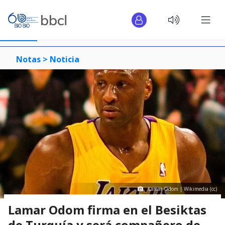
Notas >
Noticia
Lamar Odom | Wikimedia (cc)
Lamar Odom firma en el Besiktas
de Turquía y será compañero de