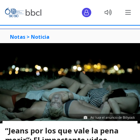
Notas >
Noticia
Así luce el anuncio de Billycock
“Jeans por los que vale la pena
morir”: El impactante video