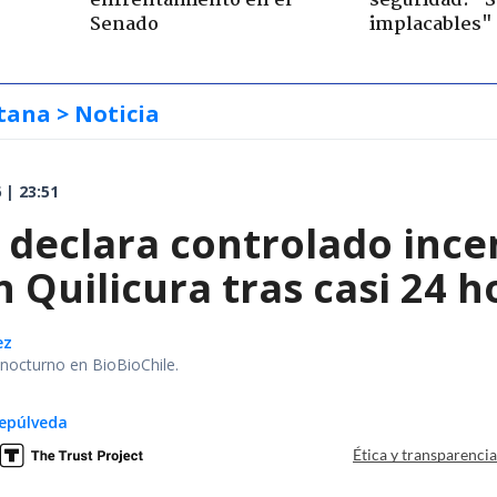
enfrentamiento en el
seguridad: "
Senado
implacables"
tana
> Noticia
 | 23:51
declara controlado ince
 Quilicura tras casi 24 
ez
r nocturno en BioBioChile.
epúlveda
Ética y transparenci