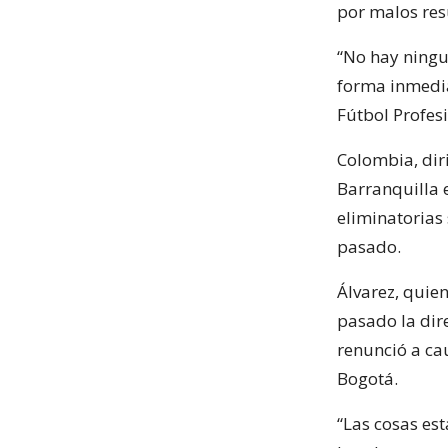
por malos res
“No hay ningu
forma inmedia
Fútbol Profes
Colombia, diri
Barranquilla 
eliminatorias
pasado.
Álvarez, quie
pasado la dir
renunció a ca
Bogotá.
“Las cosas es