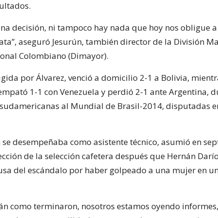
ultados.
na decisión, ni tampoco hay nada que hoy nos obligue a
ta”, aseguró Jesurún, también director de la División M
ional Colombiano (Dimayor).
gida por Álvarez, venció a domicilio 2-1 a Bolivia, mient
empató 1-1 con Venezuela y perdió 2-1 ante Argentina, d
 sudamericanas al Mundial de Brasil-2014, disputadas 
n se desempeñaba como asistente técnico, asumió en se
ección de la selección cafetera después que Hernán Dar
usa del escándalo por haber golpeado a una mujer en un
tán como terminaron, nosotros estamos oyendo informes,