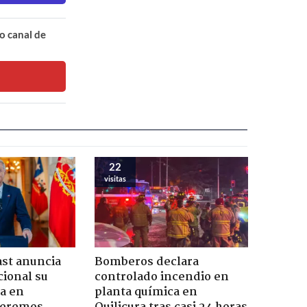
o canal de
22
visitas
ast anuncia
Bomberos declara
ional su
controlado incendio en
a en
planta química en