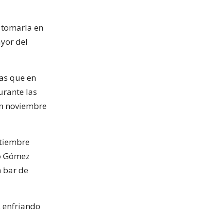
 tomarla en
ayor del
ras que en
urante las
en noviembre
ptiembre
ío Gómez
 bar de
 enfriando