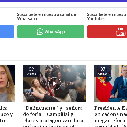
Suscríbete en nuestro canal de
Suscríbete en nuestr
Whatsapp:
Youtube:
39
37
visitas
visitas
ica
"Delincuente" y "señora
Presidente K
ruce y
de feria": Campillai y
en cadena nac
tre
Flores protagonizan duro
megarreform