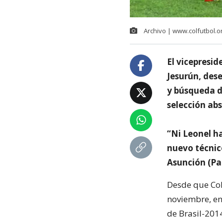
Archivo | www.colfutbol.o
El vicepresi
Jesurún, des
y búsqueda de
selección ab
“Ni Leonel h
nuevo técnic
Asunción (Pa
Desde que Col
noviembre, en
de Brasil-201