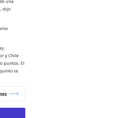
nte una
 dijo
como
ay,
r y Chile
o puntos. El
quinto la
ones