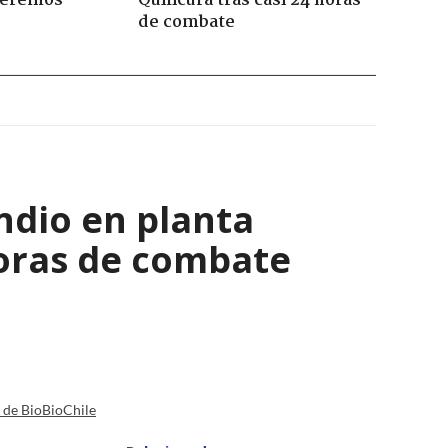
Seremos
Quilicura tras casi 24 horas
de combate
ndio en planta
horas de combate
a de BioBioChile