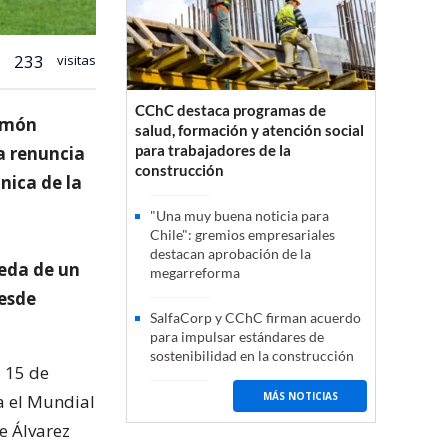
233
visitas
CChC destaca programas de
Ramón
salud, formación y atención social
para trabajadores de la
a renuncia
construcción
nica de la
"Una muy buena noticia para
Chile": gremios empresariales
destacan aprobación de la
ueda de un
megarreforma
desde
SalfaCorp y CChC firman acuerdo
para impulsar estándares de
sostenibilidad en la construcción
l 15 de
MÁS NOTICIAS
a el Mundial
e Álvarez