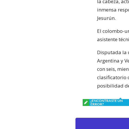
la cabeza, ac
inmensa respo
Jesurún.
El colombo-ur
asistente técn
Disputada la 
Argentina y V
con seis, mie
clasificatorio
posibilidad d
¿ENCONTRASTE UN
ERROR?