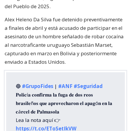
del Pueblo de 2025.
Alex Heleno Da Silva fue detenido preventivamente
a finales de abril y está acusado de participar en el
asesinato de un hombre señalado de robar cocaína
al narcotraficante uruguayo Sebastián Marset,
capturado en marzo en Bolivia y posteriormente
enviado a Estados Unidos.
🔵
#GrupoFides
|
#ANF
#Seguridad
𝐏𝐨𝐥𝐢𝐜í𝐚 𝐜𝐨𝐧𝐟𝐢𝐫𝐦𝐚 𝐥𝐚 𝐟𝐮𝐠𝐚 𝐝𝐞 𝐝𝐨𝐬 𝐫𝐞𝐨𝐬
𝐛𝐫𝐚𝐬𝐢𝐥𝐞ñ𝐨𝐬 𝐪𝐮𝐞 𝐚𝐩𝐫𝐨𝐯𝐞𝐜𝐡𝐚𝐫𝐨𝐧 𝐞𝐥 𝐚𝐩𝐚𝐠ó𝐧 𝐞𝐧 𝐥𝐚
𝐜á𝐫𝐜𝐞𝐥 𝐝𝐞 𝐏𝐚𝐥𝐦𝐚𝐬𝐨𝐥𝐚
Lea la nota aquí 👉
https://t.co/EToSetIkVW