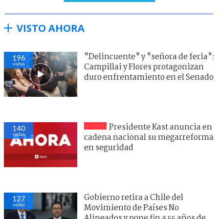
VISTO AHORA
"Delincuente" y "señora de feria":
196
visitas
Campillai y Flores protagonizan
duro enfrentamiento en el Senado
Presidente Kast anuncia en
140
visitas
cadena nacional su megarreforma
en seguridad
Gobierno retira a Chile del
127
visitas
Movimiento de Países No
Alineados y pone fin a 55 años de