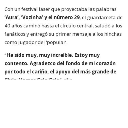
Con un festival láser que proyectaba las palabras
‘Aura’, ‘Vozinha’ y el número 29
, el guardameta de
40 años caminó hasta el círculo central, saludó a los
fanáticos y entregó su primer mensaje a los hinchas
como jugador del ‘popular’.
“
Ha sido muy, muy increíble. Estoy muy
contento. Agradezco del fondo de mi corazón
por todo el cariño, el apoyo del más grande de
Chile. Vamos Colo Colo
“, dijo.
Lee también...
"Muy feliz de comenzar este viaje":
Vozinha emociona a los hinchas
con sus primeros posteos en Chile