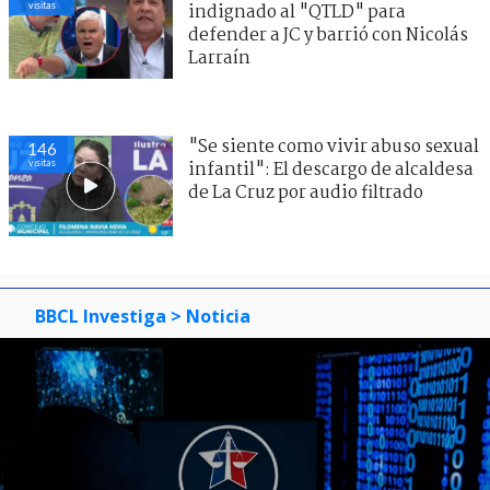
visitas
indignado al "QTLD" para
defender a JC y barrió con Nicolás
Larraín
"Se siente como vivir abuso sexual
146
visitas
infantil": El descargo de alcaldesa
de La Cruz por audio filtrado
BBCL Investiga
> Noticia