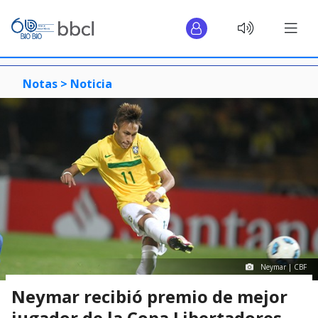
Notas >
Noticia
Neymar | CBF
Neymar recibió premio de mejor
jugador de la Copa Libertadores