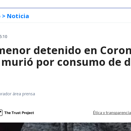
o
> Noticia
5:10
menor detenido en Coron
 murió por consumo de d
orador área prensa
Ética y transparenci