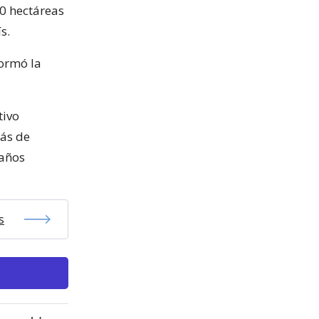
20 hectáreas
s.
formó la
tivo
más de
daños
s