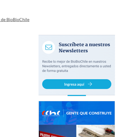
a de BioBioChile