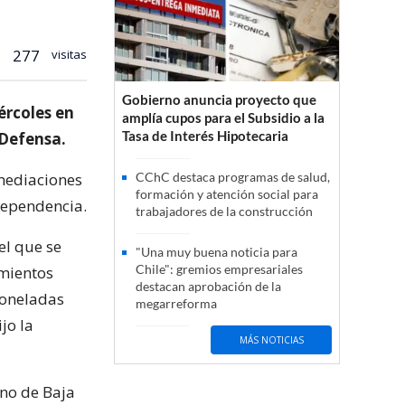
277
visitas
Gobierno anuncia proyecto que
ércoles en
amplía cupos para el Subsidio a la
Tasa de Interés Hipotecaria
 Defensa.
nmediaciones
CChC destaca programas de salud,
formación y atención social para
 dependencia.
trabajadores de la construcción
el que se
"Una muy buena noticia para
Chile": gremios empresariales
imientos
destacan aprobación de la
toneladas
megarreforma
jo la
MÁS NOTICIAS
ano de Baja