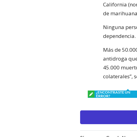
California (n
de marihuana,
Ninguna perso
dependencia.
Más de 50.000
antidroga que
45.000 muerto
colaterales”, 
¿ENCONTRASTE UN
ERROR?