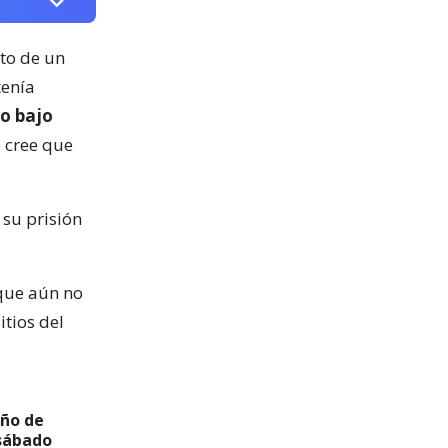
ato de un
tenía
o bajo
e cree que
 su prisión
 que aún no
itios del
eño de
 sábado