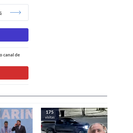
s
o canal de
175
visitas