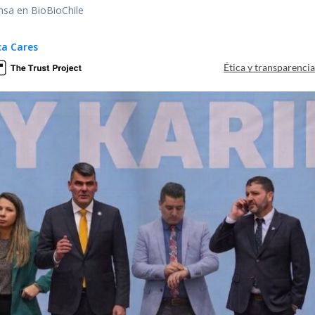
nsa en BioBioChile
ca Cares
Ética y transparenci