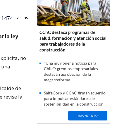
1474
visitas
CChC destaca programas de
r la ley
salud, formación y atención social
para trabajadores de la
construcción
xplícita, no
"Una muy buena noticia para
o una
Chile": gremios empresariales
destacan aprobación de la
megarreforma
alcalde de
SalfaCorp y CChC firman acuerdo
 revise la
para impulsar estándares de
sostenibilidad en la construcción
MÁS NOTICIAS