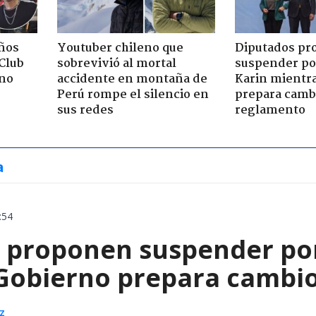
ños
Youtuber chileno que
Diputados p
"Club
sobrevivió al mortal
suspender po
rno
accidente en montaña de
Karin mientr
Perú rompe el silencio en
prepara cambi
sus redes
reglamento
a
:54
 proponen suspender por
Gobierno prepara cambio
z