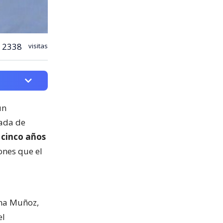
2338
visitas
un
cada de
 cinco años
ones que el
ina Muñoz,
el