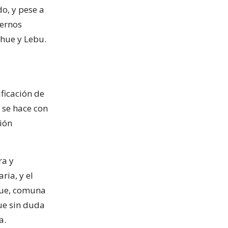
o, y pese a
iernos
hue y Lebu.
ficación de
 se hace con
ión
ra y
ria, y el
hue, comuna
que sin duda
a.