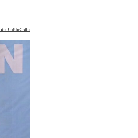
a de BioBioChile