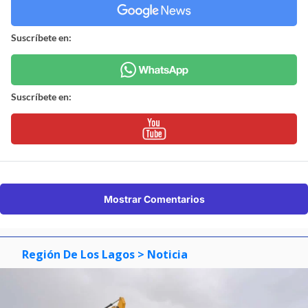
Suscríbete en:
Suscríbete en:
Mostrar Comentarios
Región De Los Lagos
> Noticia