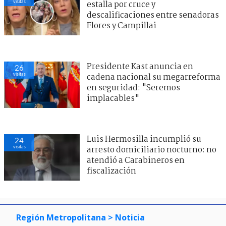
visitas
estalla por cruce y
descalificaciones entre senadoras
Flores y Campillai
Presidente Kast anuncia en
26
visitas
cadena nacional su megarreforma
en seguridad: "Seremos
implacables"
Luis Hermosilla incumplió su
24
visitas
arresto domiciliario nocturno: no
atendió a Carabineros en
fiscalización
Región Metropolitana
> Noticia