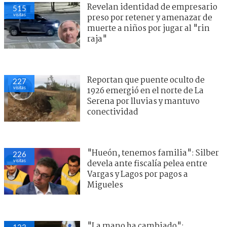
Revelan identidad de empresario
515
visitas
preso por retener y amenazar de
muerte a niños por jugar al "rin
raja"
Reportan que puente oculto de
227
visitas
1926 emergió en el norte de La
Serena por lluvias y mantuvo
conectividad
"Hueón, tenemos familia": Silber
226
visitas
devela ante fiscalía pelea entre
Vargas y Lagos por pagos a
Migueles
"La mano ha cambiado":
123