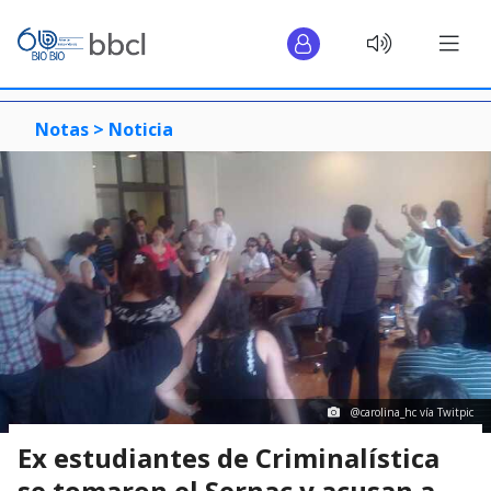
Notas >
Noticia
@carolina_hc vía Twitpic
Ex estudiantes de Criminalística
se tomaron el Sernac y acusan a