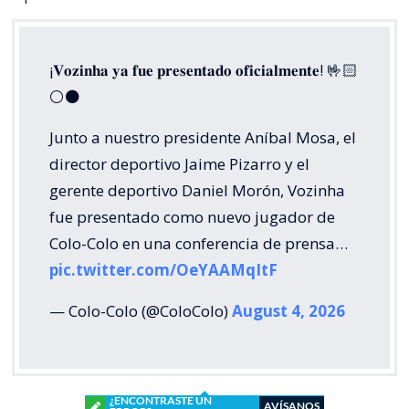
¡𝐕𝐨𝐳𝐢𝐧𝐡𝐚 𝐲𝐚 𝐟𝐮𝐞 𝐩𝐫𝐞𝐬𝐞𝐧𝐭𝐚𝐝𝐨 𝐨𝐟𝐢𝐜𝐢𝐚𝐥𝐦𝐞𝐧𝐭𝐞! 🤟🏻
⚪️⚫️
Junto a nuestro presidente Aníbal Mosa, el
director deportivo Jaime Pizarro y el
gerente deportivo Daniel Morón, Vozinha
fue presentado como nuevo jugador de
Colo-Colo en una conferencia de prensa…
pic.twitter.com/OeYAAMqItF
— Colo-Colo (@ColoColo)
August 4, 2026
¿ENCONTRASTE UN
AVÍSANOS