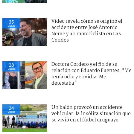
Video revela cómo se originó el
35
visitas
accidente entre José Antonio
Neme y un motociclista en Las
Condes
Doctora Cordero y el fin de su
28
visitas
relación con Eduardo Fuentes: "Me
tenía odio y envidia. Me
detestaba"
Un balón provocó un accidente
24
visitas
vehicular: la insólita situación que
se vivió en el fútbol uruguayo