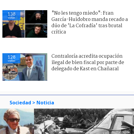
"No les tengo miedo": Fran
138
visitas
García-Huidobro manda recado a
dúo de ’La Cofradía’ tras brutal
crítica
Contraloría acredita ocupación
128
visitas
ilegal de bien fiscal por parte de
delegado de Kast en Chañaral
Sociedad
> Noticia