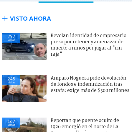
VISTO AHORA
Revelan identidad de empresario
297
visitas
preso por retener y amenazar de
muerte a niños por jugar al "rin
raja"
Amparo Noguera pide devolución
245
visitas
de fondos e indemnización tras
estafa: exige más de $500 millones
Reportan que puente oculto de
167
visitas
1926 emergió en el norte de La