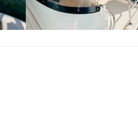
VER RESUMEN
 Casatte, poder vivir en Miami, era un sueño que anhelaba
u tía Susana viviendo en la ciudad. Sin embargo, Casatte
 la Región del Biobío, prefirió seguir el curso normal de
mero como técnica de educación parvularia y luego en el 
ciones, donde ingresó a una empresa donde pudo desenv
a de ventas y posteriormente como administrativa.
vanzar en el escalafón laboral, una invitación de su tía