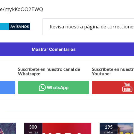
u.be/mykKoOO2EWQ
Revisa nuestra página de correccione
AVÍSANOS
Mostrar Comentarios
Suscríbete en nuestro canal de
Suscríbete en nuestr
Whatsapp:
Youtube:
300
195
visitas
visitas