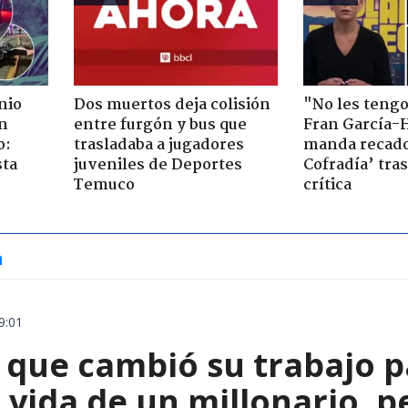
nio
Dos muertos deja colisión
"No les teng
n
entre furgón y bus que
Fran García-
o:
trasladaba a jugadores
manda recado
sta
juveniles de Deportes
Cofradía’ tras
Temuco
crítica
a
9:01
 que cambió su trabajo p
 vida de un millonario, p