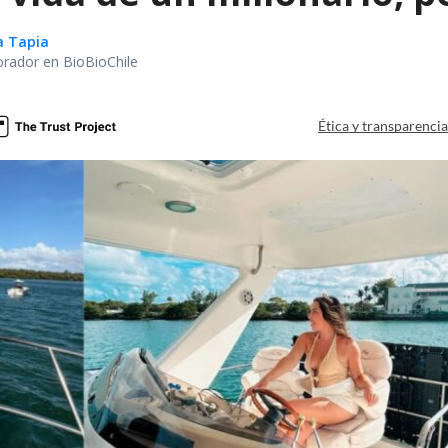
a Tapia
orador en BioBioChile
Ética y transparenci