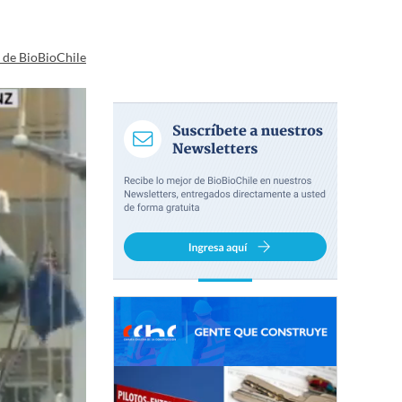
a de BioBioChile