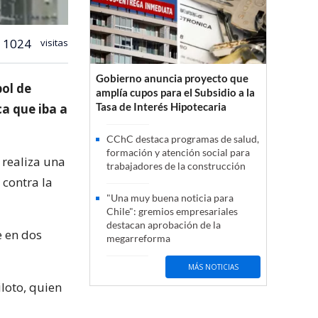
1024
visitas
Gobierno anuncia proyecto que
bol de
amplía cupos para el Subsidio a la
Tasa de Interés Hipotecaria
a que iba a
CChC destaca programas de salud,
formación y atención social para
 realiza una
trabajadores de la construcción
contra la
"Una muy buena noticia para
Chile": gremios empresariales
destacan aprobación de la
e en dos
megarreforma
MÁS NOTICIAS
loto, quien