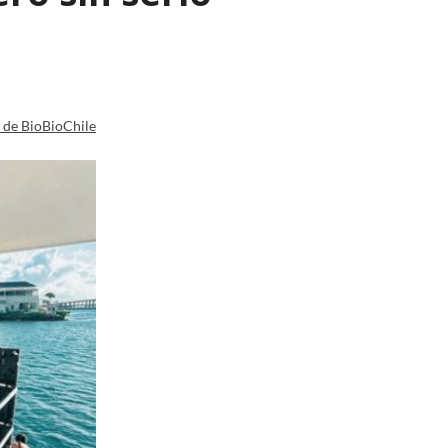
a de BioBioChile