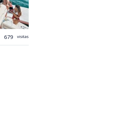
679
visitas
 lograr,
, que nació
 sus
área de las
olverse
 Susana para