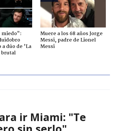
o miedo":
Muere a los 68 años Jorge
Huidobro
Messi, padre de Lionel
 a dúo de ’La
Messi
 brutal
ara ir Miami: "Te
ero sin serlo"