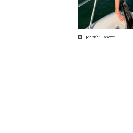
Jennifer Casatte
Para Jennifer
pues tenía a s
en Hualpén, en
trabajos, pri
telecomunica
como ejecutiv
Si bien pudo a