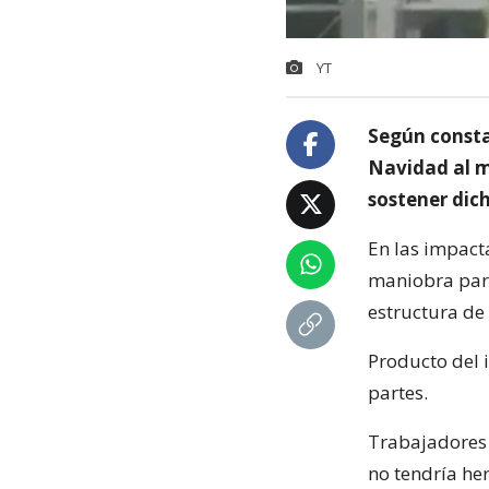
YT
Según consta
Navidad al m
sostener dic
En las impact
maniobra para
estructura de
Producto del i
partes.
Trabajadores 
no tendría he