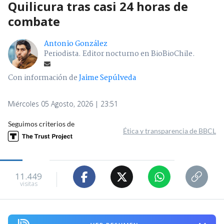
Quilicura tras casi 24 horas de
combate
Antonio González
Periodista. Editor nocturno en BioBioChile.
Con información de
Jaime Sepúlveda
Miércoles 05 Agosto, 2026 | 23:51
Seguimos criterios de
Ética y transparencia de BBCL
11.449
visitas