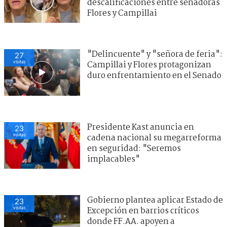
descalificaciones entre senadoras
Flores y Campillai
"Delincuente" y "señora de feria":
27
visitas
Campillai y Flores protagonizan
duro enfrentamiento en el Senado
Presidente Kast anuncia en
23
visitas
cadena nacional su megarreforma
en seguridad: "Seremos
implacables"
Gobierno plantea aplicar Estado de
23
visitas
Excepción en barrios críticos
donde FF.AA. apoyen a