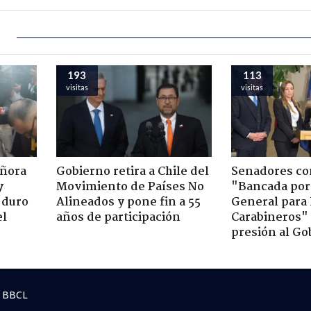
193
113
visitas
visitas
eñora
Gobierno retira a Chile del
Senadores c
y
Movimiento de Países No
"Bancada por
 duro
Alineados y pone fin a 55
General para
el
años de participación
Carabineros"
presión al Go
 BBCL