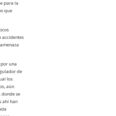
e para la
os que
focos
o accidentes
e amenaza
 por una
egulador de
al los
ios, aún
, donde se
s ahí han
iada