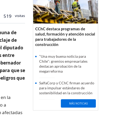
519
visitas
CChC destaca programas de
omuna de
salud, formación y atención social
para trabajadores de la
claje de
construcción
el diputado
s entre
"Una muy buena noticia para
Chile": gremios empresariales
Gobernador
destacan aprobación de la
 para que se
megarreforma
peligros que
SalfaCorp y CChC firman acuerdo
para impulsar estándares de
sostenibilidad en la construcción
 en la
MÁS NOTICIAS
o a
n afectadas