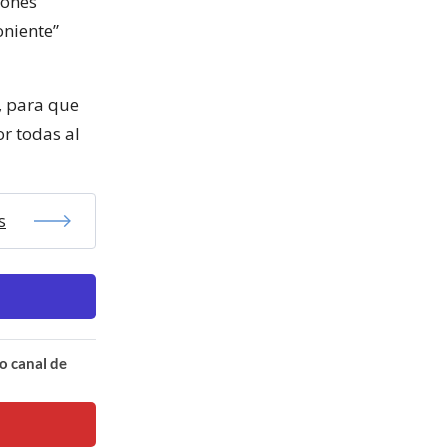
iones
oniente”
, para que
r todas al
s
o canal de