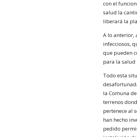
con el funcio
salud la cant
liberará la pl
A lo anterior,
infecciosos, 
que pueden c
para la salud 
Todo esta sit
desafortunada
la Comuna de 
terrenos donde
pertenece al s
han hecho inv
pedido permis