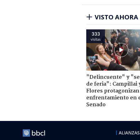
VISTO AHORA
333
visitas
"Delincuente" y "s
de feria": Campillai 
Flores protagonizan
enfrentamiento en 
Senado
ALIANZAS