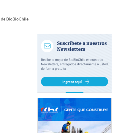
a de BioBioChile