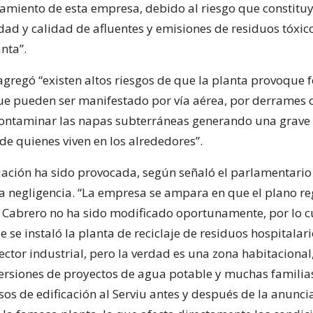
namiento de esta empresa, debido al riesgo que constituy
idad y calidad de afluentes y emisiones de residuos tóxic
anta”.
 agregó “existen altos riesgos de que la planta provoque 
que pueden ser manifestado por vía aérea, por derrames 
ontaminar las napas subterráneas generando una grav
de quienes viven en los alrededores”.
uación ha sido provocada, según señaló el parlamentario
 negligencia. “La empresa se ampara en que el plano r
Cabrero no ha sido modificado oportunamente, por lo cu
 se instaló la planta de reciclaje de residuos hospitalar
ector industrial, pero la verdad es una zona habitacional
ersiones de proyectos de agua potable y muchas familia
os de edificación al Serviu antes y después de la anunc