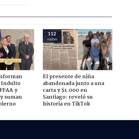
112
visitas
onforman
El presente de niña
 Indulto
abandonada junto a una
 FFAA y
carta y $1.000 en
 y suman
Santiago: reveló su
bierno
historia en TikTok