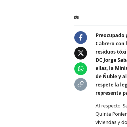
Preocupado p
Cabrero con l
residuos tóxi
DC Jorge Saba
ellas, la Min
de Ñuble y a
respete la le
representa pa
Al respecto, S
Quinta Ponien
viviendas y d