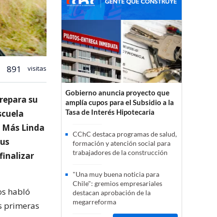
891
visitas
Gobierno anuncia proyecto que
repara su
amplía cupos para el Subsidio a la
Tasa de Interés Hipotecaria
scuela
a Más Linda
CChC destaca programas de salud,
sus
formación y atención social para
trabajadores de la construcción
finalizar
"Una muy buena noticia para
Chile": gremios empresariales
os habló
destacan aprobación de la
megarreforma
as primeras