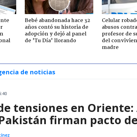
ente
Bebé abandonada hace 32
Celular robad
or
años contó su historia de
abusos contra
ón
adopción y dejó al panel
profesor de s
onal
de ’Tu Día’ llorando
del convivien
madre
gencia de noticias
6:40
e tensiones en Oriente: 
 Pakistán firman pacto d
tínez