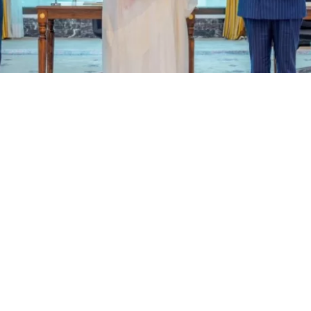
, Arabia Saudita y Pakistán | EFE
VER RESUMEN
ta, Turquía y Pakistán
firmaron este viernes en la ciud
Meca un
acuerdo de defensa trilateral para reforzar la
ue estipula que cualquier ataque contra alguno de estos
 una agresión “contra todos ellos”.
nicado conjunto, el llamado Acuerdo Conjunto de Defe
ado en una cumbre trilateral en esa ciudad -el lugar má