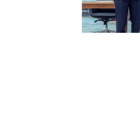
Representantes de Turquía
Arabia Saudi
saudí de La 
colectiva”
y q
se considerará
Según un comu
Meca fue firm