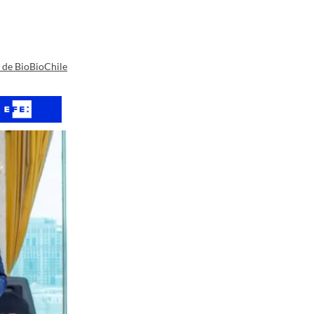
a de BioBioChile