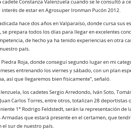
a cadete Constanza Valenzuela cuando se le consultó a c
l interés de estar en Agrosuper Ironman Pucón 2012.
adicada hace dos años en Valparaíso, donde cursa sus es
 se prepara todos los días para llegar en excelentes con
ompetencia, de hecho ya ha tenido experiencias en otra ca
nuestro país.
 Piedra Roja, donde conseguí segundo lugar en mi catego
meses entrenando los viernes y sábado, con un plan espe
a, así que llegaremos bien físicamente”, señaló.
enzuela, los cadetes Sergio Arredondo, Iván Soto, Tomás 
Juan Carlos Torres, entre otros, totalizan 28 deportistas 
niente 1° Rodrigo Feldstedt, serán la representación de la
s Armadas que estará presente en el certamen, que tendrá
 el sur de nuestro país.