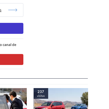
s
o canal de
237
visitas