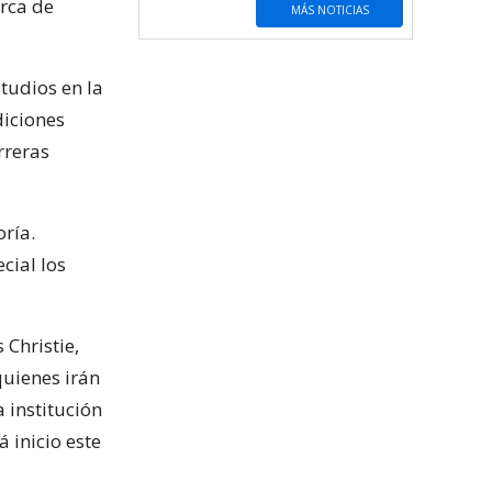
erca de
MÁS NOTICIAS
tudios en la
diciones
rreras
ría.
cial los
Christie,
quienes irán
 institución
 inicio este