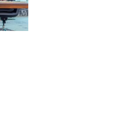
181
visitas
ad sagrada
 “disuasión
 tres países
nsa de La
s sagrado