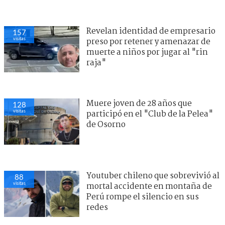
Revelan identidad de empresario
157
visitas
preso por retener y amenazar de
muerte a niños por jugar al "rin
raja"
Muere joven de 28 años que
128
visitas
participó en el "Club de la Pelea"
de Osorno
Youtuber chileno que sobrevivió al
88
visitas
mortal accidente en montaña de
Perú rompe el silencio en sus
redes