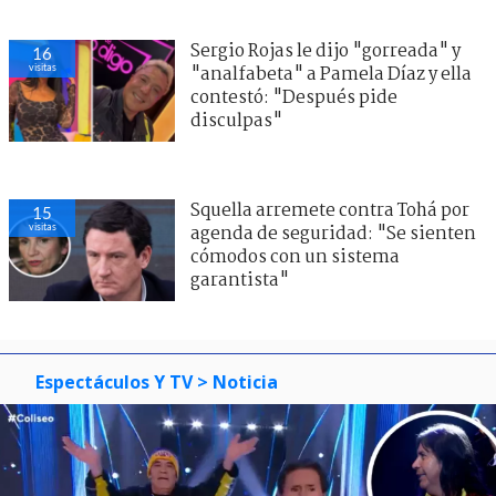
Sergio Rojas le dijo "gorreada" y
16
visitas
"analfabeta" a Pamela Díaz y ella
contestó: "Después pide
disculpas"
Squella arremete contra Tohá por
15
visitas
agenda de seguridad: "Se sienten
cómodos con un sistema
garantista"
Espectáculos Y TV
> Noticia