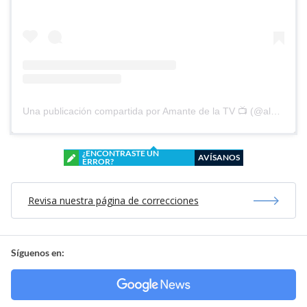
Una publicación compartida por Amante de la TV 📺 (@alguien_te_observa)
¿ENCONTRASTE UN
AVÍSANOS
ERROR?
Revisa nuestra página de correcciones
Síguenos en: