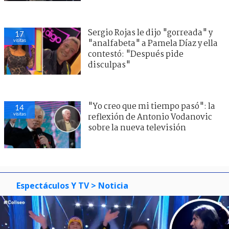
Sergio Rojas le dijo "gorreada" y
17
visitas
"analfabeta" a Pamela Díaz y ella
contestó: "Después pide
disculpas"
"Yo creo que mi tiempo pasó": la
14
visitas
reflexión de Antonio Vodanovic
sobre la nueva televisión
Espectáculos Y TV
> Noticia