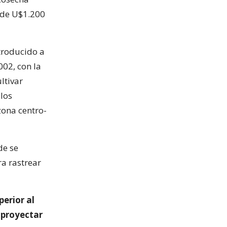
 de U$1.200
troducido a
002, con la
ltivar
 los
zona centro-
de se
ra rastrear
erior al
 proyectar