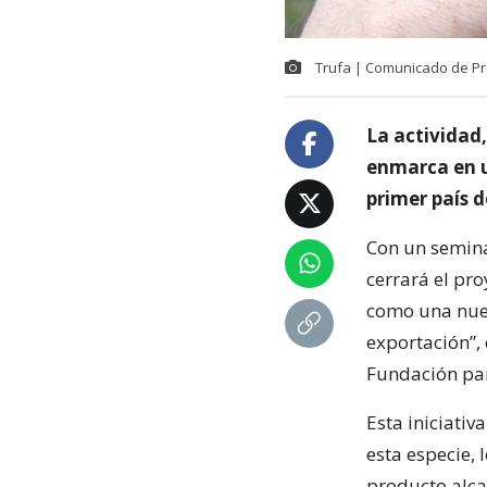
Trufa | Comunicado de P
La actividad,
enmarca en u
primer país 
Con un semina
cerrará el pro
como una nuev
exportación”,
Fundación par
Esta iniciativ
esta especie, 
producto alca