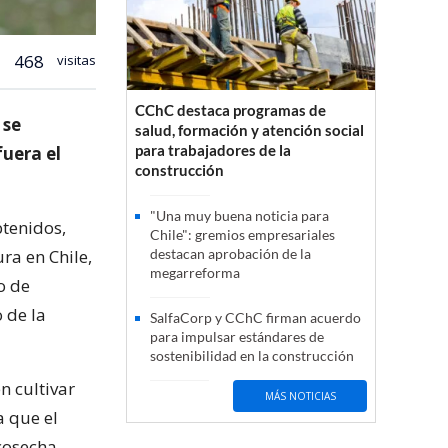
468
visitas
CChC destaca programas de
 se
salud, formación y atención social
para trabajadores de la
uera el
construcción
"Una muy buena noticia para
btenidos,
Chile": gremios empresariales
ura en Chile,
destacan aprobación de la
megarreforma
o de
 de la
SalfaCorp y CChC firman acuerdo
para impulsar estándares de
sostenibilidad en la construcción
n cultivar
MÁS NOTICIAS
a que el
 cosecha