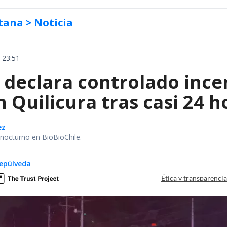
tana
> Noticia
 23:51
declara controlado ince
 Quilicura tras casi 24 
ez
r nocturno en BioBioChile.
epúlveda
Ética y transparenci