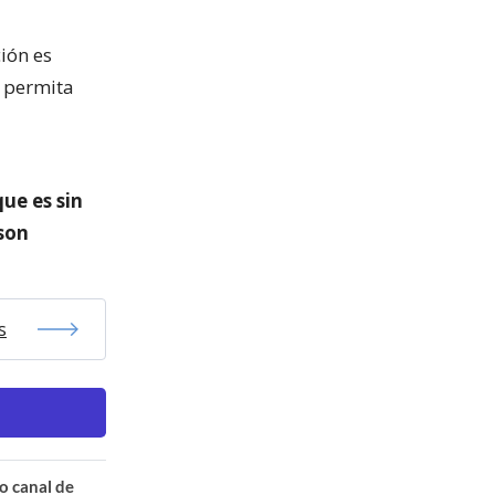
ión es
e permita
ue es sin
 son
s
o canal de