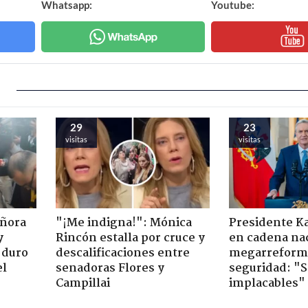
Whatsapp:
Youtube:
29
23
visitas
visitas
eñora
"¡Me indigna!": Mónica
Presidente K
y
Rincón estalla por cruce y
en cadena nac
 duro
descalificaciones entre
megarreform
el
senadoras Flores y
seguridad: "
Campillai
implacables"