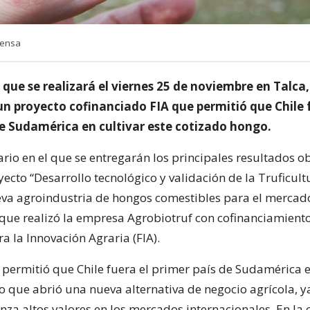
rensa
 que se realizará el viernes 25 de noviembre en Talca,
n proyecto cofinanciado FIA que permitió que Chile f
de Sudamérica en cultivar este cotizado hongo.
rio en el que se entregarán los principales resultados o
yecto “Desarrollo tecnológico y validación de la Truficult
a agroindustria de hongos comestibles para el mercad
 que realizó la empresa Agrobiotruf con cofinanciamiento
a la Innovación Agraria (FIA).
a permitió que Chile fuera el primer país de Sudamérica e
lo que abrió una nueva alternativa de negocio agrícola, y
nza altos valores en los mercados internacionales. En la