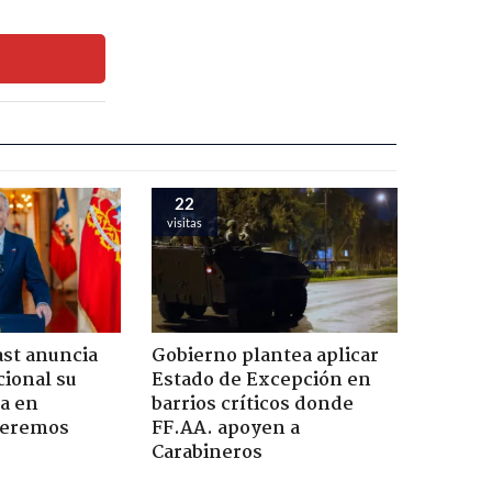
22
visitas
ast anuncia
Gobierno plantea aplicar
ional su
Estado de Excepción en
a en
barrios críticos donde
Seremos
FF.AA. apoyen a
Carabineros