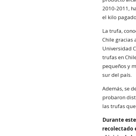
2010-2011, ha
el kilo pagad
La trufa, con
Chile gracias 
Universidad C
trufas en Chi
pequeños y me
sur del país.
Además, se de
probaron disti
las trufas que
Durante este
recolectado 