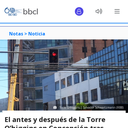
Notas >
Noticia
Torre O’higgins | Salvador Schwartzmann (RBB)
El antes y después de la Torre
O’higgins en Concepción tras