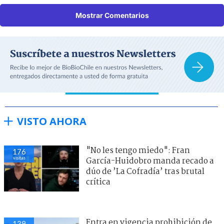
Mostrar Comentarios
VISTO AHORA
"No les tengo miedo": Fran
176
visitas
García-Huidobro manda recado a
dúo de ’La Cofradía’ tras brutal
crítica
Entra en vigencia prohibición de
139