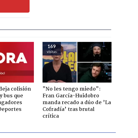
169
visitas
eja colisión
"No les tengo miedo":
y bus que
Fran García-Huidobro
jugadores
manda recado a dúo de ’La
Deportes
Cofradía’ tras brutal
crítica