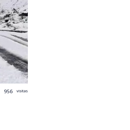
956
visitas
las