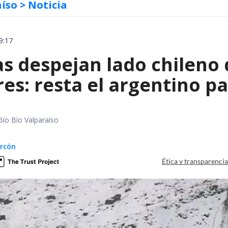
aíso
> Noticia
9:17
as despejan lado chileno
es: resta el argentino p
Bío Bío Valparaíso
arcón
Ética y transparenci