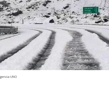
Agencia UNO
VER RESUMEN
el
despeje de nieve en el lado argentino
se encuentran 