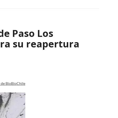
 de Paso Los
ara su reapertura
a de BioBioChile