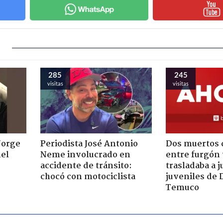
285
245
visitas
visitas
Jorge
Periodista José Antonio
Dos muertos d
nel
Neme involucrado en
entre furgón 
accidente de tránsito:
trasladaba a 
chocó con motociclista
juveniles de 
Temuco