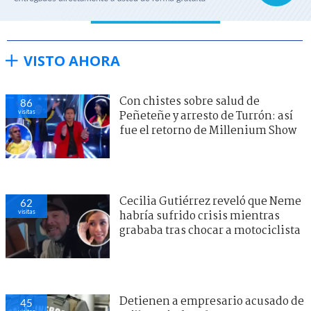
VISTO AHORA
Con chistes sobre salud de
86
visitas
Peñeteñe y arresto de Turrón: así
fue el retorno de Millenium Show
Cecilia Gutiérrez reveló que Neme
62
visitas
habría sufrido crisis mientras
grababa tras chocar a motociclista
Detienen a empresario acusado de
45