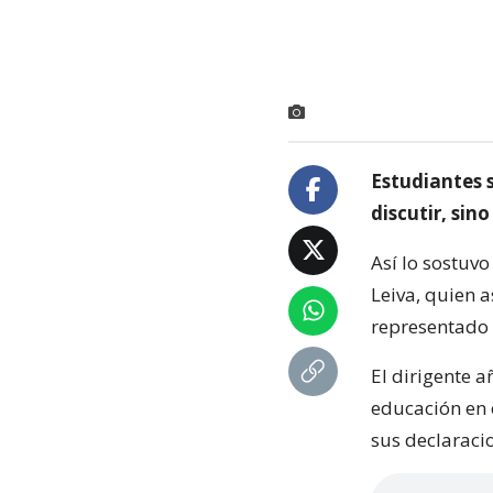
Estudiantes 
discutir, sin
Así lo sostuvo
Leiva, quien 
representado 
El dirigente 
educación en 
sus declaraci