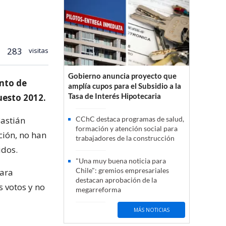
283
visitas
Gobierno anuncia proyecto que
nto de
amplía cupos para el Subsidio a la
Tasa de Interés Hipotecaria
uesto 2012.
Bastián
CChC destaca programas de salud,
formación y atención social para
ción, no han
trabajadores de la construcción
idos.
"Una muy buena noticia para
Chile": gremios empresariales
para
destacan aprobación de la
 votos y no
megarreforma
MÁS NOTICIAS