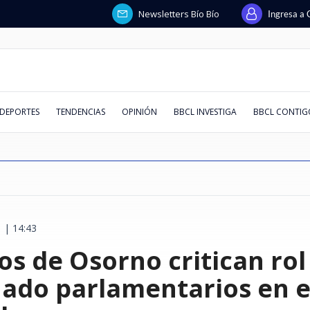
Newsletters Bío Bío
Ingresa a 
DEPORTES
TENDENCIAS
OPINIÓN
BBCL INVESTIGA
BBCL CONTIG
 | 14:43
directora de
forma
uspensión de
 el aire:
Flores tras
niega a ser
l ministro de
guridad por
Hombre intentó ingresar y robar
Abelardo de la Espriella jura
Banco Falabella anuncia cuenta
Primera Sala explica por qué no
De la cueca al indie pop: conoce
¿Cambio de política migratoria o
"Hueón, tenemos familia":
Se viene el horario de verano
Boric recorr
Revelan que 
Estados Unid
Heller, Kibli
"Eres el Rey
El peor KPI d
Trama penal 
Estos son lo
os de Osorno critican ro
era fue
 fronterizos
ma que "las
citación ante
 "Esa es la
el patrimonio
o que siempre
alada y
en cuartel de la PDI en Viña del
como nuevo presidente de
corriente con apertura online y
castigó al árbitro Héctor Jona y sí
los artistas nacionales que
continuidad incómoda?
Silber devela ante fiscalía pelea
2026: revisa cuándo será el
afirma que c
mató a sus a
desempleo ju
revelaciones
Europa": la 
inteligencia a
querella des
peor evaluad
e Chile con
nientes de
rfeccionar"
ue "siga
 en el
Lavín-Barriga
quí modelos
Mar: detectives lo detuvieron
Colombia en ceremonia fuera de
mantención $0 permanente
a crack de Huachipato tras cruce
llegarán al Teatro Ictus en
entre Vargas y Lagos por pagos a
cambio de hora según nuevo
dignidad tra
en Tailandia
destrucción 
golpean fuer
del Felipe VI
contradiccio
materia de ge
Bogotá
agosto
Migueles
decreto
con el narco
académico"
trabajo
acusación a l
reportera
pagarés de m
ranking AQU
do parlamentarios en el