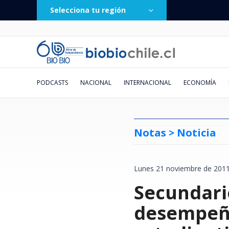
Selecciona tu región
PODCASTS
NACIONAL
INTERNACIONAL
ECONOMÍA
Notas >
Noticia
Lunes 21 noviembre de 2011
Ministro Arrau lidera
Al menos 2 muertos y 16 heridos
Huawei responde a solicitud de
Burton Day One trae snowboard
Remezón en ’Hay que decirlo’:
Conversar la lectura
"He grabado sus sucios
De los 30 °C a los -8 °C: revisa
Revelan que nueva 
España impone de 
Kast evita apoyar s
Debut de Vozinha en
JM Astorga lapida a 
Cuando la piedra se 
El "Factor Mera": e
Emiten Alerta de se
megaoperativo policial en Macul
dejan ataques rusos a Ucrania:
liquidación en Chile: afirma que
de élite a Chile: cracks
Gissella Gallardo es
numeritos": el correo extorsivo
AQUÍ el pronóstico de la DMC
Secundari
SLEP Puerto Cordill
inmediata controles
Ley Karin pero afir
Ortiz pone en duda 
insulto a Campillai:
vitrina: reformas d
la Corte de Santiag
falla en cinta de esc
y proyecta más de mil detenidos
un bombardeo alcanzó estadio
fue retirada y que deuda estaba
confirmados para nueva edición
desvinculada de Canal 13 tras un
que llegó a cientos de fiscales
para este fin de semana en Chile
multada por salir d
a ciudadanos prove
leyes se pueden pe
La Calera y espera q
calaña que tenemos
cultural ucraniano
vota a favor de los 
alpinismo: revisa a
a nivel nacional
de fútbol
pagada
en El Colorado
año como panelista
licencia
Italia
trabajando"
Congreso"
afectados
desempeña