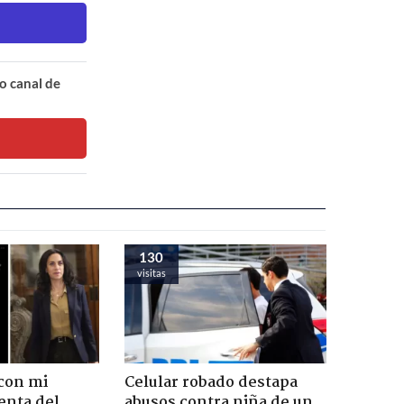
o canal de
130
visitas
con mi
Celular robado destapa
enta del
abusos contra niña de un