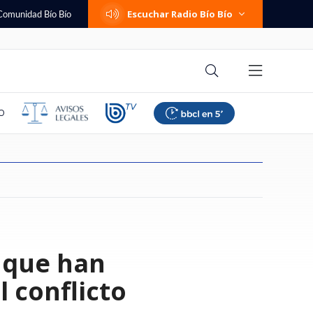
Escuchar Radio Bío Bío
Comunidad Bío Bío
O
e San Ramón y
adolescente que
os reporta caída del
sky y más:
 más guapo de
e la era de la
contra AIEP:
s hospitales mejor y
Diputados PC tachan de
Fujimori restablece relaciones
La Unidad de Fomento (UF)
En Inglaterra se burlan de
Ratifican multa a Canal 13 por
Gazmuri versus Gazmuri
Abusos sexuales, traslado a
Entretenidos y gratuitos: los
l que han
omuna recuperó su
buelos y profesores
nto con la
 de caso Sartor
incómoda reacción
rtificial
tapa
os en Chile en
"censuradora" ofensiva de la
diplomáticas de Perú con México
retoma las alzas tras un mes de
descarada "payasada" de AFA:
contenido "sensacionalista" en
África y encubrimiento: los
panoramas para celebrar el Día
s gestión "vinculada
 padecía "estrés
de 23 mil puestos de
te a La U con
 al piropo de
nes sobre los
stión: revisa el
UDI por viaje a Cuba y recuerdan
y da salvoconducto a exprimera
pausa
crearon ’día de las selecciones
horario de protección al menor
archivos secretos de la orden
del Niño 2026 en Santiago
"
iquidador
iles de alumnos
Í
apoyo a Pinochet
ministra
argentinas’
Salesiana
 conflicto