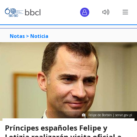
Notas >
Noticia
Felipe de Borbón | senat.gov.pl
Príncipes españoles Felipe y
Letizia realizarán visita oficial a