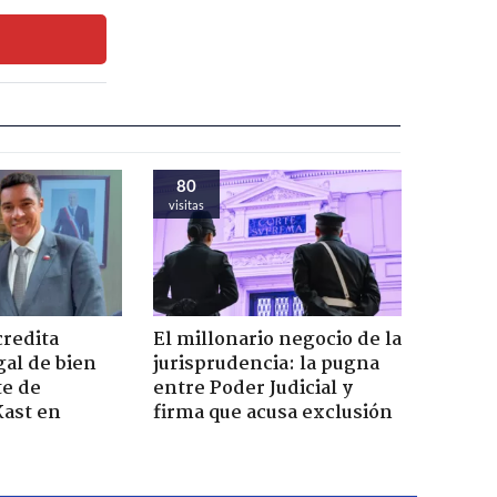
80
visitas
credita
El millonario negocio de la
gal de bien
jurisprudencia: la pugna
te de
entre Poder Judicial y
Kast en
firma que acusa exclusión