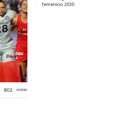
femenino 2030
802
visitas
u debut en