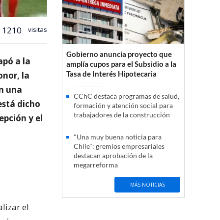
1210
visitas
Gobierno anuncia proyecto que
apó a la
amplía cupos para el Subsidio a la
Tasa de Interés Hipotecaria
onor, la
en una
CChC destaca programas de salud,
está dicho
formación y atención social para
trabajadores de la construcción
epción y el
"Una muy buena noticia para
Chile": gremios empresariales
destacan aprobación de la
megarreforma
MÁS NOTICIAS
lizar el