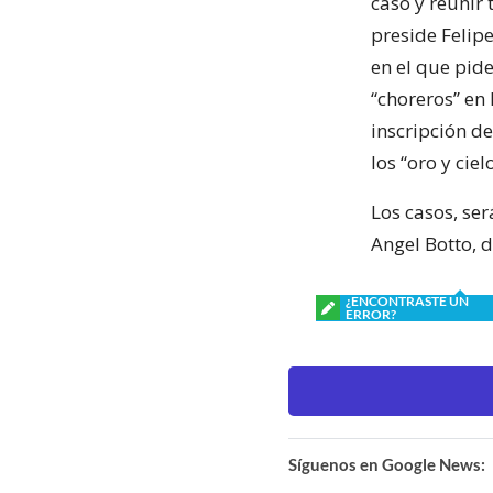
caso y reunir 
preside Felip
en el que pid
‘‘choreros’’ e
inscripción de
los ‘‘oro y cie
Los casos, ser
Angel Botto, 
¿ENCONTRASTE UN
ERROR?
Síguenos en Google News: