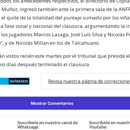
todos los antecedentes respectivos, el directorio de Copi
e Muñoz, ingresó también ante la primera sala de la ANFP 
e el quite de la totalidad del puntaje sumado por los viñ
n la fase zonal y nacional del clausura, argumentando la i
 los jugadores Marcos Lazaga, José Luís Silva y Nicolás Pe
lo’’, y de Nicolás Millan en los de Talcahuano.
án vistos recién este martes por el tribunal que preside 
dos días después terminado el clausura.
Revisa nuestra página de correccione
AVÍSANOS
Mostrar Comentarios
Suscríbete en nuestro canal de
Suscríbete en nuestr
Whatsapp:
Youtube: