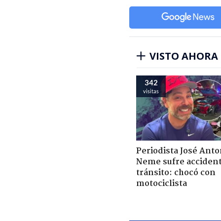
VISTO AHORA
342
visitas
Periodista José Anto
Neme sufre acciden
tránsito: chocó con
motociclista