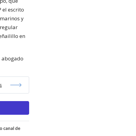
apó, que
el escrito
amarinos y
rregular
ñailillo en
el abogado
s
o canal de