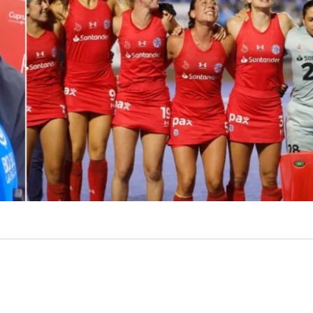
VER RESUMEN
á por terminar. La próxima semana,
Las Diablas
harán s