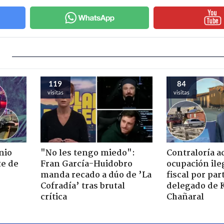
119
84
visitas
visitas
nio
"No les tengo miedo":
Contraloría a
te de
Fran García-Huidobro
ocupación ile
manda recado a dúo de ’La
fiscal por par
Cofradía’ tras brutal
delegado de 
crítica
Chañaral