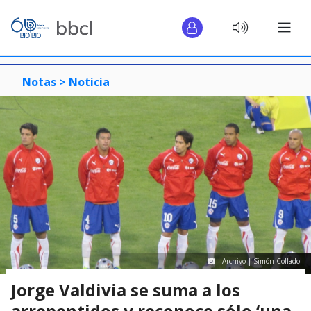
Notas >
Noticia
Archivo | Simón Collado
Jorge Valdivia se suma a los
arrepentidos y reconoce sólo ‘una