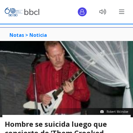
Notas >
Noticia
Robert McIndoe
Hombre se suicida luego que
concierto de ‘Them Crooked