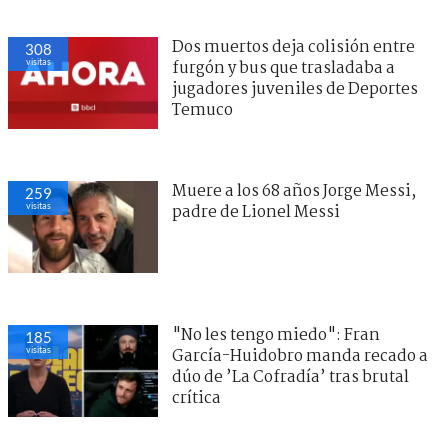
Dos muertos deja colisión entre
308
visitas
furgón y bus que trasladaba a
jugadores juveniles de Deportes
Temuco
Muere a los 68 años Jorge Messi,
259
visitas
padre de Lionel Messi
"No les tengo miedo": Fran
185
visitas
García-Huidobro manda recado a
dúo de ’La Cofradía’ tras brutal
crítica